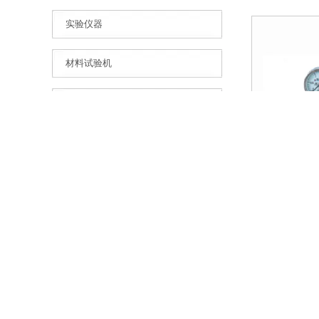
实验仪器
材料试验机
工业自动化仪表
记录仪
流量仪表
压力仪表
减压器仪表
氧气
转速表
光学仪器