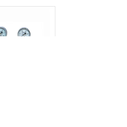
系列减压器YQY-370
首页
1
尾页