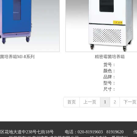
菌培养箱MJ-Ⅱ系列
精密霉菌培养箱
货号：
颜色：
品牌：
型号：
尺寸：
首页
上一页
1
2
下一页
花地大道中238号七街18号 电话：020-81919603
81919620 传真